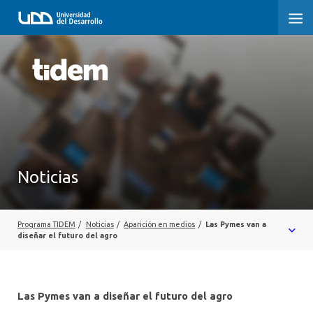
PROGRAMA TIDEM
INICIO
NOSOTROS
PROGRAMA TIDEM
Noticias
DOCUMENTACIÓN
MEDIOS
Programa TIDEM
/
Noticias
/
Aparición en medios
/
Las Pymes van a
diseñar el futuro del agro
CONTACTO
Las Pymes van a diseñar el futuro del agro